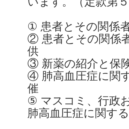
います。（定款第
① 患者とその関係
② 患者とその関係
供
③ 新薬の紹介と保
④ 肺高血圧症に関
催
⑤ マスコミ、行政
肺高血圧症に関す