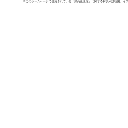
※このホームページで使用されている「肺高血圧症」に関する解説や説明図、イ